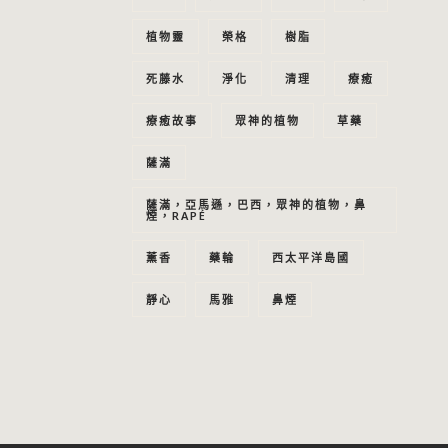
植物靈
榮格
樹脂
死藤水
淨化
清理
療癒
療癒故事
眾神的植物
草藥
薩滿
薩滿，亞馬遜，巴西，眾神的植物，鼻
煙，RAPÉ
薰香
藥輪
西太平洋島國
靜心
馬雅
鼻煙