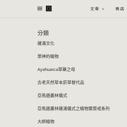
文章
商店
分類
薩滿文化
眾神的植物
Ayahuasca草藥之母
古老天然草本菸草替代品
亞馬遜叢林儀式
亞馬遜叢林薩滿儀式之植物靈齋戒系列
大師植物