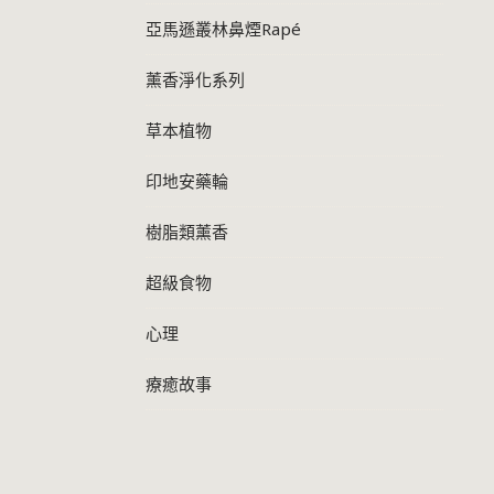
亞馬遜叢林鼻煙Rapé
薰香淨化系列
草本植物
印地安藥輪
樹脂類薰香
超級食物
心理
療癒故事