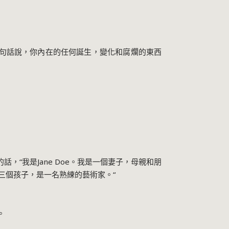
換句話說，你內在的任何誕生，變化和腐爛的東西
的話，
“
我是
Jane Doe
。我是一個妻子，母親和朋
三個孩子，是一名熟練的藝術家。
“
。