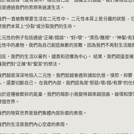
而是通過我們的思想來過濾生活。
我們一直被教導要生活在二元性中。 二元性本質上是分離的狀態
–
使我們本質上
“
分裂
“
或分裂我們的生命。
二元性的例子包括通過
“
正確
/
錯誤
“
，
“
好
/
壞
“
，
“
漂亮
/
醜陋
“
，
“
神聖
/
有
元性中的產物，我們為自己創造無數的苦難，因為我們不再對生活敞
相反，我們的生活以審判，譴責和恐懼為中心。 結果，我們疏遠並
護我們對
“
正確
“
和
“
聖潔
“
的想法。
我們越是深深地陷入二元性，我們就越會遇到諸如仇恨，憤怒，抑鬱
人，還要切斷自己。 在我們內部，我們認為是
“
邪惡
/
壞
/
錯
/
有罪
“
的任
由於這種被壓抑的能量，我們的暗影小我變得越來越扭曲，破壞和墮
整個世界。
我們的物質世界是我們集體內部折磨的表現。
我們的生活是我們內心空虛的表現。