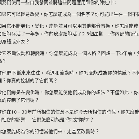
讓我們使用一些自我發問並將這些問題應用到你的陳述中：
如果它可以輕易改變，你怎麼能成為一個名字？你可能出生在一個不
如果它不斷老化，變化，崩解並且可以用其他部分替換，你怎麼能成
白細胞存活了一年多，你的皮膚細胞活了
2-3
個星期
……
你內部的所有
的身體或外表？
當它不斷波動和轉變時，你怎麼能成為一個人格？回想一下
5
年前，
嗎？
當他們不斷來來往往，消退和流動時，你怎麼能成為你的情感？不
裡？你真的控制的了它們嗎？
當他們總是在變化時，你怎麼能使他們成為你的想法？不僅如此，你
真的控制了它們嗎？
當你在
10
–
30
年前所相信的信念不是你今天所相信的時候，你怎麼
和社會的影響
……
它們怎麼可能是
“
你
“
或
“
你的
“
？
你怎麼能成為你的記憶當他們來，走甚至改變時？