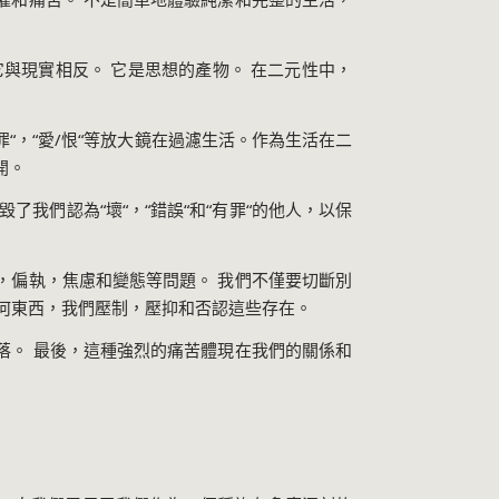
它與現實相反。 它是思想的產物。 在二元性中，
罪
“
，
“
愛
/
恨
“
等放大鏡在過濾生活。作為生活在二
開。
摧毀了我們認為
“
壞
“
，
“
錯誤
“
和
“
有罪
“
的他人，以保
，偏執，焦慮和變態等問題。 我們不僅要切斷別
何東西，我們壓制，壓抑和否認這些存在。
落。 最後，這種強烈的痛苦體現在我們的關係和