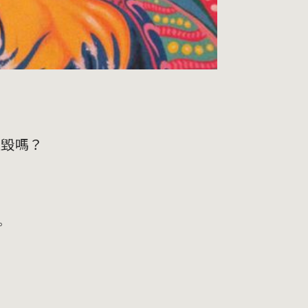
摧毀嗎？
。