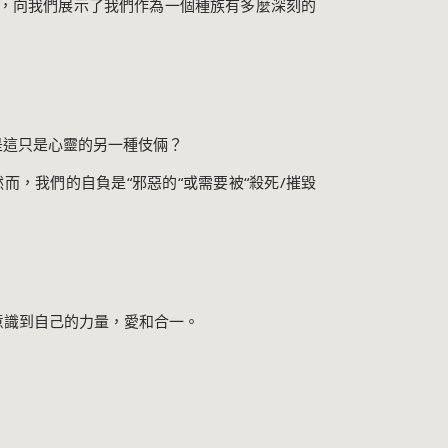
，向我們展示了我們作為一個種族有多麼深刻的
是這只是心靈的另一種伎倆？
然而，我們的自負是
“
邪惡的
“
或需要被
“
殺死
/
摧毀
意識到自己的力量，愛和合一。