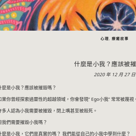
心理
療癒故事
,
什麼是小我？應該被
2020 年 12 月 27 日
什麼是小我？應該被摧毀嗎？
如果你曾經探索過靈性的超越領域，你會發現
” Ego
小我
”
常常被蔑視
許多人認為小我需要被摧毀，閉上嘴甚至被殺死。
但我們需要摧毀小我嗎？
什麼是小我，它們是真實的嗎？ 我們能從自己的小我中學到什麼？