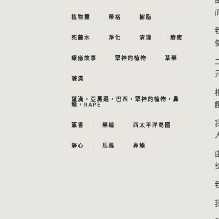
植物靈
榮格
樹脂
死藤水
淨化
清理
療癒
療癒故事
眾神的植物
草藥
薩滿
薩滿，亞馬遜，巴西，眾神的植物，鼻
煙，RAPÉ
薰香
藥輪
西太平洋島國
靜心
馬雅
鼻煙