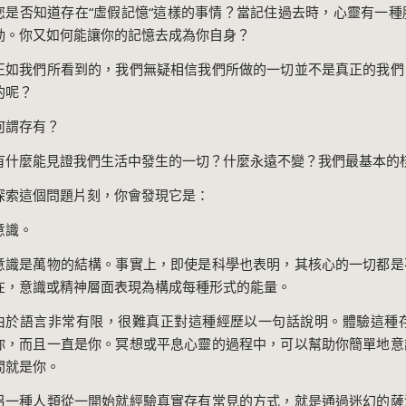
您是否知道存在
“
虛假記憶
“
這樣的事情？當記住過去時，心靈有一種
動。你又如何能讓你的記憶去成為你自身？
正如我們所看到的，我們無疑相信我們所做的一切並不是真正的我們
的呢？
何謂存有？
有什麼能見證我們生活中發生的一切？什麼永遠不變？我們最基本的
探索這個問題片刻，你會發現它是：
意識。
意識是萬物的結構。事實上，即使是科學也表明，其核心的一切都是
在，意識或精神層面表現為構成每種形式的能量。
由於語言非常有限，很難真正對這種經歷以一句話說明。體驗這種
你，而且一直是你。冥想或平息心靈的過程中，可以幫助你簡單地意
間就是你。
另一種人類從一開始就經驗真實存有常見的方式，就是通過迷幻的薩