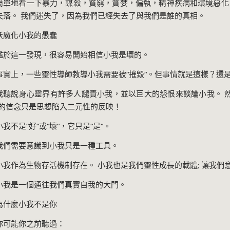
簡單地看一下暴力，謀殺，貧窮，貪婪，偏執，精神疾病和環境惡化
失落。 我們迷失了，因為我們已經失去了與我們是誰的真相。
妖魔化小我的愚蠢
鑑於這一發現，很容易開始相信小我是壞的。
事實上，一些靈性導師教導小我需要被
“
摧毀
“
。但事情就是這樣？還
我聽說身心靈界有許多人譴責小我，並以巨大的怨恨來談論小我。 
的信念只是思想陷入二元性的反映！
小我不是
“
好
“
或
“
壞
“
，它只是
“
是
“
。
我們需要意識到小我只是一種工具。
小我作為生物存活機制存在。 小我也是我們靈性成長的載體
;
讓我們
小我是一個通往我們真實自我的大門。
為什麼小我不是你
你可能你之前聽過：