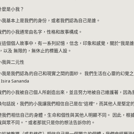
什麼是小我？
小我基本上是我們的身份，或者我們認為自己是誰。
我們的小我通常由名字，性格和故事構成。
在這個個人故事中，有一系列記憶，信念，印象和感覺，關於
“
我是誰
，以及 無限的，無休止的標籤人設。
小我與二元性
小我是我們認為的自己和現實之間的面紗。 我們生活在心靈的幻覺
Isira Sananda
我們的小我被自己個人所創造出來，並且努力地被自己維護著，因為
換句話說，我們的小我讓我們相信自己是在
“
這裡
“
，而其他人是堅定
使我們相信自己的身體，生命和個性與其他人明顯不同。 因此，根
我與眾不同。
”
或者那就只是你的想法告訴你的。
由於被教導（或有條件）相信自己是一個獨立的個體，我們會經歷恐