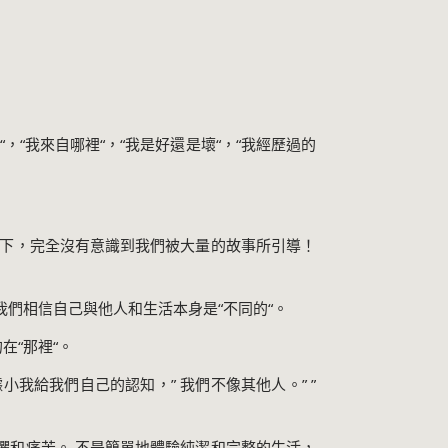
“
，
“
我來自哪裡
“
，
“
我是好還是壞
“
，
“
我經歷過的
之下，完全沒有意識到我們被大量的故事所引導！
我們相信自己與他人和生活本身是
“
不同的
“
。
的在
“
那裡
“
。
據小我給我們自己的認知，
”
我們不像其他人。
” ”
懼和痛苦。 不是簡單地體驗純潔和完整的生活，