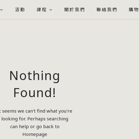
活動
課程
關於我們
聯絡我們
購
Nothing
Found!
t seems we can't find what you're
looking for. Perhaps searching
can help or go back to
Homepage