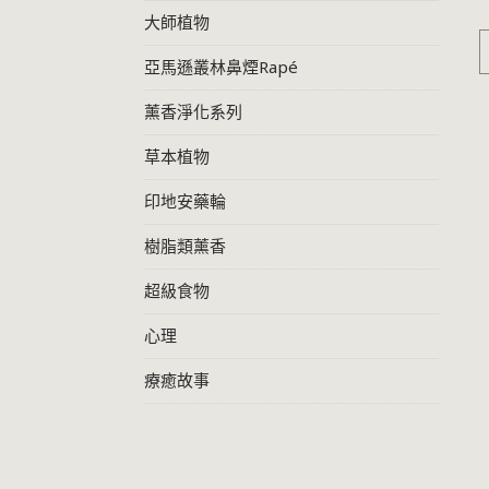
大師植物
亞馬遜叢林鼻煙Rapé
薰香淨化系列
草本植物
印地安藥輪
樹脂類薰香
超級食物
心理
療癒故事