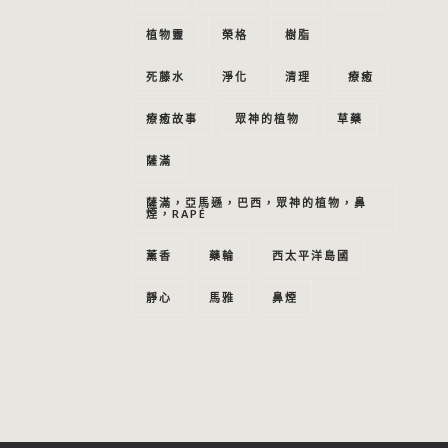
植物靈
榮格
樹脂
死藤水
淨化
清理
療癒
療癒故事
眾神的植物
草藥
薩滿
薩滿，亞馬遜，巴西，眾神的植物，鼻
煙，RAPÉ
薰香
藥輪
西太平洋島國
靜心
馬雅
鼻煙