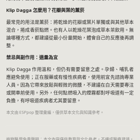
Klip Dagga 怎麼用？花瓣與葉的薰菸
最常見的用法是薰菸：將乾燥的花瓣或葉片單獨或與其他草本
混合，捲成香菸點燃。也有人以乾燥花葉泡成草本茶飲用。無
論哪種方式，都建議從最小份量開始，體會自己的反應後再調
整。
禁忌與副作用：適量為宜
Klip Dagga 作用溫和，但仍有需要留意之處。孕婦、哺乳者
應避免使用；正在服藥或有慢性疾病者，使用前宜先諮詢專業
人員。因為它帶來放鬆與輕微的微醺，不建議在白天需要專注
或開車前使用。另外，任何點燃吸入的煙霧都對呼吸道有一定
負擔，有呼吸道疾病者尤其要留意。
本文由 ESPpop 整理彙編，僅供草本文化與知識參考。
植物醫學免責聲明：本文內容僅供教育與文化參考，不構成醫療建議，