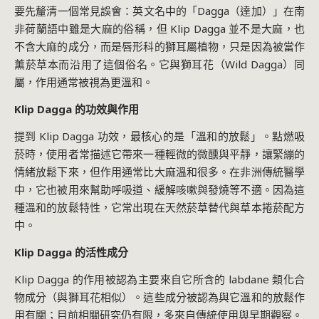
要先釐清一個常見誤會：英文名中的「Dagga（達加）」在南
非荷蘭語中雖是大麻的俗稱，但 Klip Dagga 並不是大麻，也
不含大麻的成分，而是唇形科的獅耳屬植物，只是因為被當作
薰菸草本而沿用了這個俗名。它與獅耳花（Wild Dagga）同
屬，作用通常被視為更溫和。
Klip Dagga 的功效與作用
提到 Klip Dagga 功效，最核心的是「溫和的放鬆」。點燃吸
菸時，使用者常描述它帶來一種輕微的微醺與平靜，讓緊繃的
情緒放鬆下來，但作用通常比大麻溫和很多。在非洲傳統醫學
中，它也被用來幫助呼吸道、緩解咳嗽與發燒等不適。因為這
種溫和的放鬆特性，它常出現在天然菸草替代與草本捲菸配方
中。
Klip Dagga 的活性成分
Klip Dagga 的作用被認為主要來自它所含的 labdane 類化合
物成分（與獅耳花相似）。這些成分被認為與它溫和的放鬆作
用有關；目前相關研究仍有限，多來自傳統使用與早期觀察。