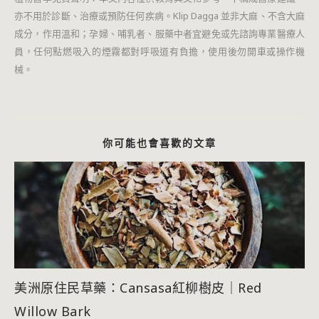
亦不用於診斷、治療或預防任何疾病。Klip Dagga 並非大麻、不含大麻
成分，作用溫和；孕婦、哺乳者、服藥中者宜避免或先諮詢專業醫療人
員，任何點燃吸入的煙霧都對呼吸道有負擔，使用後勿開車或操作機
械。
你可能也會喜歡的文章
美洲原住民草藥：Cansasa紅柳樹皮｜Red
Willow Bark