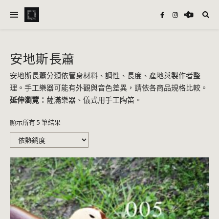
安地斯長蕭
安地斯長蕭分類依管身材料、調性、長度、產地與製作者整
理。手工樂器可能有外觀與音色差異，請依各商品規格比較。
延伸瀏覽：
薩滿樂器
、
儀式用手工陶笛
。
依熱銷度排序
顯示所有 5 筆結果