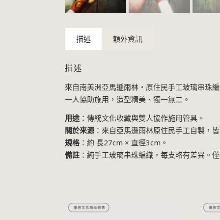
描述
額外資訊
描述
來自南美洲亞馬遜雨林・原住民手工玻璃串珠編織
一人協助施用，造型精美、獨一無二。
用途
：傳統文化收藏與雙人協作施用管具。
關於來源
：來自亞馬遜雨林原住民手工自製，皆
規格
：約 長27cm × 直徑3cm。
備註
：純手工玻璃串珠編織，每支略有差異。僅