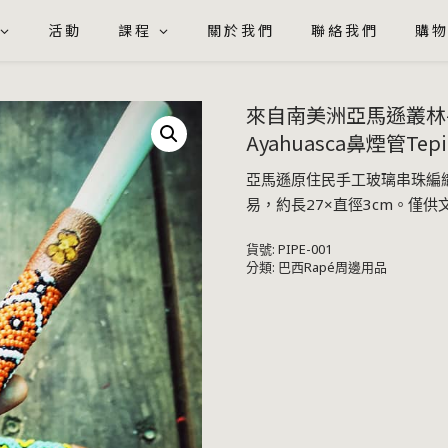
活動
課程
關於我們
聯絡我們
購
來自南美洲亞馬遜叢林
Ayahuasca鼻煙管Tep
亞馬遜原住民手工玻璃串珠編織
易，約長27×直徑3cm。僅
貨號:
PIPE-001
分類:
巴西Rapé周邊用品