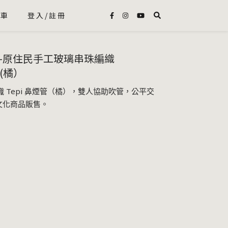
物車
登入/註冊
-原住民手工玻璃串珠編織
i(橘）
 Tepi 鼻煙管（橘），雙人協助吹管，公平交
供文化商品販售。