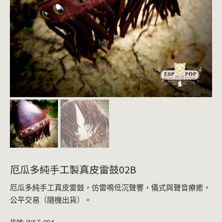
厄瓜多純手工製真皮雷鼓02B
厄瓜多純手工真皮雷鼓，仿雷鳴低沉聲響，儀式與聲音療癒，
公平交易（隨機出貨）。