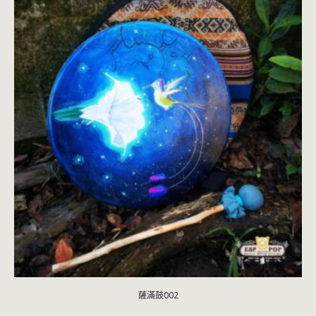
薩滿鼓002