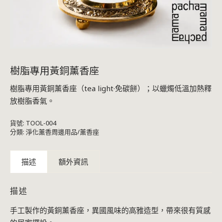
樹脂專用黃銅薰香座
樹脂專用黃銅薰香座（tea light·免碳餅）；以蠟燭低溫加熱釋
放樹脂香氣。
貨號:
TOOL-004
分類:
淨化薰香周邊用品/薰香座
描述
額外資訊
描述
手工製作的黃銅薰香座，異國風味的高雅造型，帶來很有質感