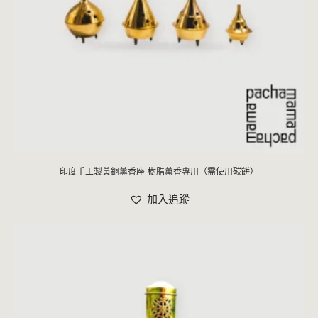
印度手工製黃銅薰香座-樹脂薰香專用（需使用碳餅）
加入追蹤