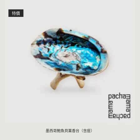
特價
墨西哥鮑魚貝薰香台（含座）