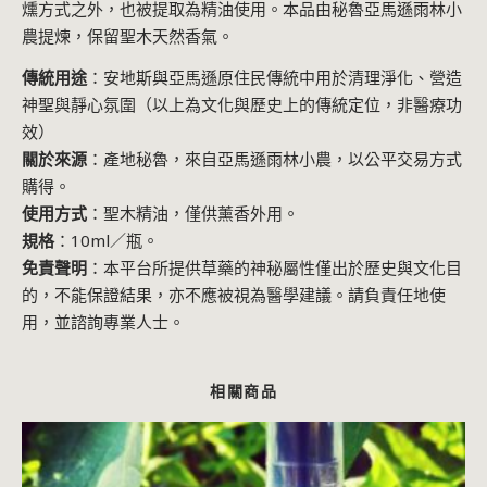
燻方式之外，也被提取為精油使用。本品由秘魯亞馬遜雨林小
農提煉，保留聖木天然香氣。
傳統用途
：安地斯與亞馬遜原住民傳統中用於清理淨化、營造
神聖與靜心氛圍（以上為文化與歷史上的傳統定位，非醫療功
效）
關於來源
：產地秘魯，來自亞馬遜雨林小農，以公平交易方式
購得。
使用方式
：聖木精油，僅供薰香外用。
規格
：10ml／瓶。
免責聲明
：本平台所提供草藥的神秘屬性僅出於歷史與文化目
的，不能保證結果，亦不應被視為醫學建議。請負責任地使
用，並諮詢專業人士。
相關商品