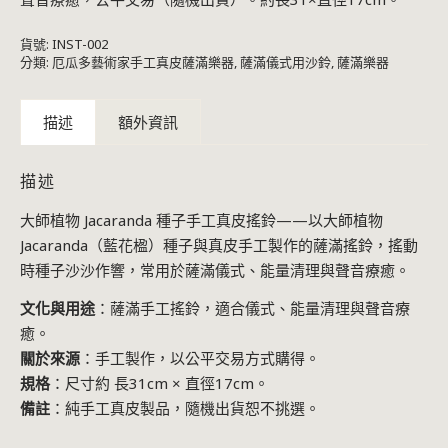
貨號:
INST-002
分類:
厄瓜多藝術家手工真皮薩滿樂器
,
薩滿儀式用沙鈴
,
薩滿樂器
描述
額外資訊
描述
大師植物 Jacaranda 種子手工真皮搖鈴——以大師植物
Jacaranda（藍花楹）種子與真皮手工製作的薩滿搖鈴，搖動
時種子沙沙作響，常用於薩滿儀式、能量清理與聲音療癒。
文化與用途
：薩滿手工搖鈴，適合儀式、能量清理與聲音療
癒。
關於來源
：手工製作，以公平交易方式購得。
規格
：尺寸約 長31cm × 直徑17cm。
備註
：純手工真皮製品，隨機出貨恕不挑選。