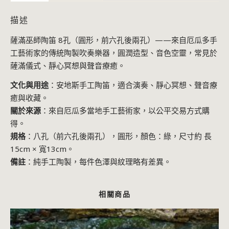
描述
薩滿巫師陶笛 8孔（圓形，前六孔後兩孔）——來自厄瓜多手
工藝術家的傳統陶製吹奏樂器，圓潤造型、音色空靈，常見於
薩滿儀式、靜心冥想與聲音療癒。
文化與用途
：安地斯手工陶笛，適合演奏、靜心冥想、聲音療
癒與收藏。
關於來源
：來自厄瓜多當地手工藝術家，以公平交易方式購
得。
規格
：八孔（前六孔後兩孔），圓形，顏色：綠，尺寸約 長
15cm × 寬13cm。
備註
：純手工陶製，每件色澤與紋理略有差異。
相關商品