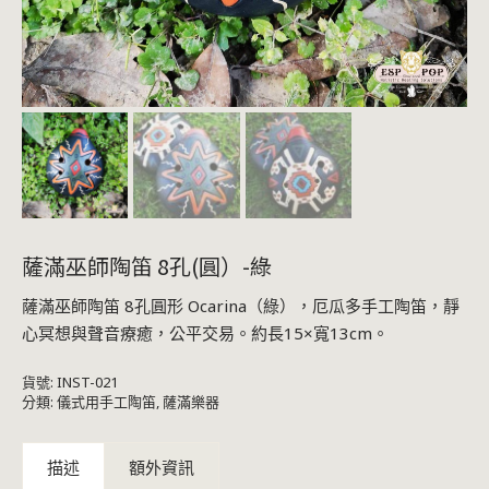
薩滿巫師陶笛 8孔(圓）-綠
薩滿巫師陶笛 8孔圓形 Ocarina（綠），厄瓜多手工陶笛，靜
心冥想與聲音療癒，公平交易。約長15×寬13cm。
貨號:
INST-021
分類:
儀式用手工陶笛
,
薩滿樂器
描述
額外資訊