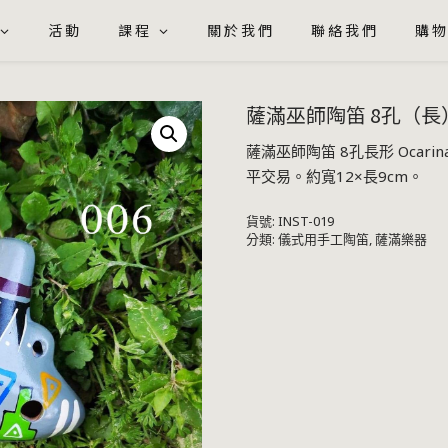
活動
課程
關於我們
聯絡我們
購
薩滿巫師陶笛 8孔（長）
薩滿巫師陶笛 8孔長形 Oca
平交易。約寬12×長9cm。
貨號:
INST-019
分類:
儀式用手工陶笛
,
薩滿樂器