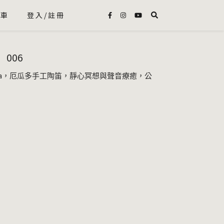
物車
登入/註冊
006
rina，厄瓜多手工陶笛，靜心冥想與聲音療癒，公