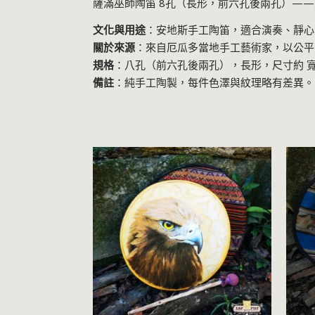
薩滿巫師陶笛 8孔（長形，前六孔後兩孔）—
文化與用途
：安地斯手工陶笛，適合演奏、靜心
關於來源
：來自厄瓜多當地手工藝術家，以公平
規格
：八孔（前六孔後兩孔），長形，尺寸約 寬12
備註
：純手工陶製，每件色澤與紋理略有差異。