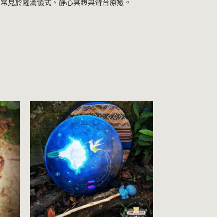
，常見於薩滿儀式、靜心冥想與聲音療癒。