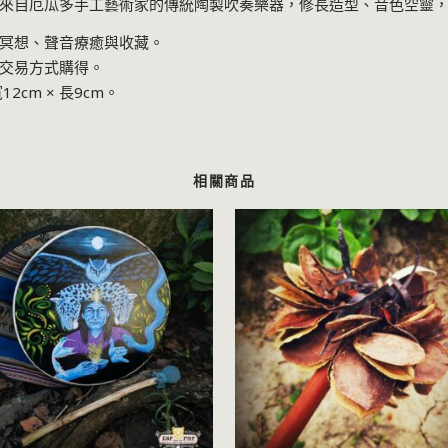
—來自厄瓜多手工藝術家的傳統陶製吹奏樂器，修長造型、音色空靈
冥想、聲音療癒與收藏。
交易方式購得。
cm × 長9cm。
相關商品