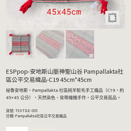
ESPpop-安地斯山脈神聖山谷 Pampallakta社
區公平交易織品-C19 45cm*45cm
祕魯安地斯・Pampallakta 社區純羊駝毛手工織品（C19，約
45×45 公分），天然染色、背帶織機手作，公平交易孤品。
貨號:
TEXTILE-035
分類:
Pampallakta社區公平交易織品