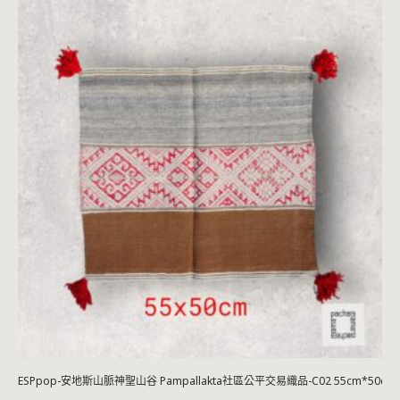
ESPpop-安地斯山脈神聖山谷 Pampallakta社區公平交易織品-C02 55cm*50cm