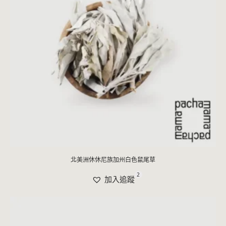
北美洲休休尼族加州白色鼠尾草
2
加入追蹤