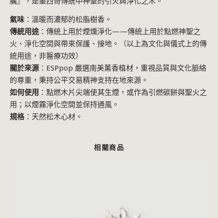
臟』，是墨西哥傳統中神聖的引火與淨化之木。
氣味
：溫暖而濃郁的松脂樹香。
傳統用途
：傳統上用於煙燻淨化——傳統上用於點燃神聖之
火、淨化空間與帶來保護、接地。（以上為文化與儀式上的傳
統用途，非醫療功效）
關於來源
：ESPpop 嚴選南美薰香植材，重視品質與文化脈絡
的尊重，秉持公平交易精神支持在地來源。
如何使用
：點燃木片尖端使其生煙，或作為引燃碳餅與聖火之
用；以煙霧淨化空間並保持通風。
規格
：天然松木心材。
相關商品