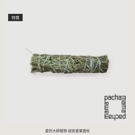
特價
愛的大師植物-迷迭香薰香杖