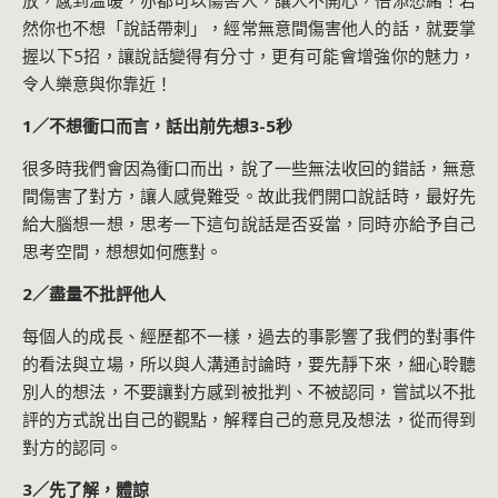
然你也不想「說話帶刺」，經常無意間傷害他人的話，就要掌
握以下5招，讓說話變得有分寸，更有可能會增強你的魅力，
令人樂意與你靠近！
1／不想衝口而言，話出前先想3-5秒
很多時我們會因為衝口而出，說了一些無法收回的錯話，無意
間傷害了對方，讓人感覺難受。故此我們開口說話時，最好先
給大腦想一想，思考一下這句說話是否妥當，同時亦給予自己
思考空間，想想如何應對。
2／盡量不批評他人
每個人的成長、經歷都不一樣，過去的事影響了我們的對事件
的看法與立場，所以與人溝通討論時，要先靜下來，細心聆聽
別人的想法，不要讓對方感到被批判、不被認同，嘗試以不批
評的方式說出自己的觀點，解釋自己的意見及想法，從而得到
對方的認同。
3／先了解，體諒