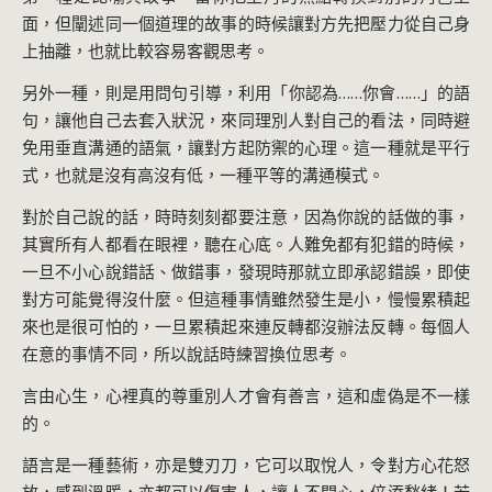
面，但闡述同一個道理的故事的時候讓對方先把壓力從自己身
上抽離，也就比較容易客觀思考。
另外一種，則是用問句引導，利用「你認為……你會……」的語
句，讓他自己去套入狀況，來同理別人對自己的看法，同時避
免用垂直溝通的語氣，讓對方起防禦的心理。這一種就是平行
式，也就是沒有高沒有低，一種平等的溝通模式。
對於自己說的話，時時刻刻都要注意，因為你說的話做的事，
其實所有人都看在眼裡，聽在心底。人難免都有犯錯的時候，
一旦不小心說錯話、做錯事，發現時那就立即承認錯誤，即使
對方可能覺得沒什麼。但這種事情雖然發生是小，慢慢累積起
來也是很可怕的，一旦累積起來連反轉都沒辦法反轉。每個人
在意的事情不同，所以說話時練習換位思考。
言由心生，心裡真的尊重別人才會有善言，這和虛偽是不一樣
的。
語言是一種藝術，亦是雙刃刀，它可以取悅人，令對方心花怒
放，感到溫暖，亦都可以傷害人，讓人不開心，倍添愁緒！若