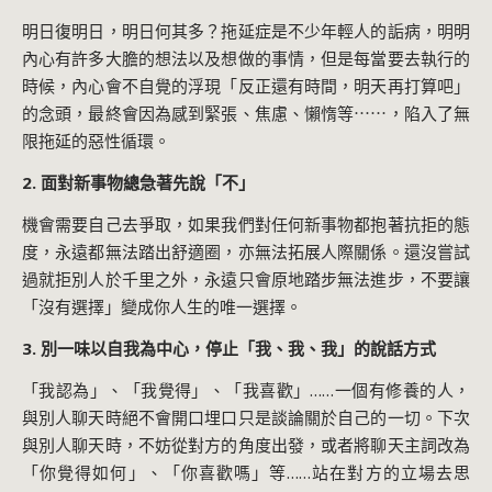
明日復明日，明日何其多？拖延症是不少年輕人的詬病，明明
內心有許多大膽的想法以及想做的事情，但是每當要去執行的
時候，內心會不自覺的浮現「反正還有時間，明天再打算吧」
的念頭，最終會因為感到緊張、焦慮、懶惰等⋯⋯，陷入了無
限拖延的惡性循環。
2. 面對新事物總急著先說「不」
機會需要自己去爭取，如果我們對任何新事物都抱著抗拒的態
度，永遠都無法踏出舒適圈，亦無法拓展人際關係。還沒嘗試
過就拒別人於千里之外，永遠只會原地踏步無法進步，不要讓
「沒有選擇」變成你人生的唯一選擇。
3. 別一味以自我為中心，停止「我、我、我」的說話方式
「我認為」、「我覺得」、「我喜歡」……一個有修養的人，
與別人聊天時絕不會開口埋口只是談論關於自己的一切。下次
與別人聊天時，不妨從對方的角度出發，或者將聊天主詞改為
「你覺得如何」、「你喜歡嗎」等……站在對方的立場去思