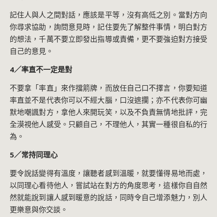
記住人與人之間對話，應該是平等，沒有高低之別。當對方向
你尋求協助，詢問意見時，記住要先了解整件事情，明白對方
的想法，千萬不要立即發出指導或責備，更不要強迫對方接受
自己的意見。
4／率直不一定是對
不要拿「率直」來作擋箭牌，而放任自己口不擇言，你要知道
率直並不是代表你可以不經大腦，口沒遮攔；亦不代表你可幽
默地嘲諷對方，拿他人來開玩笑，以及不負責無情地批評，完
全漠視他人感受。只顧自己，不理他人，其實一種很自私的行
為。
5／常持同理心
要令說話變得有溫度，讓聽者感到溫暖，就要懂得易地而處，
以同理心看待他人，嘗試站在對方的角度思考，這樣你自自然
然就能說到讓人感到暖意的說話，同時令自己增添魅力，別人
更樂意與你交談。