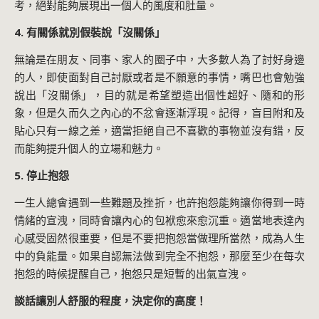
考，絕對能夠展現出一個人的風度和肚量。
4. 有關係就別假裝說「沒關係」
無論是在朋友、同事、家人的圈子中，大多數人為了討好身邊
的人，即使面對自己討厭或者是不願意的事情，嘴巴也會勉強
說出「沒關係」，目的就是希望塑造出個性超好、隨和的形
象，但是久而久之內心的不忿會逐漸浮現。記得，盲目附和及
貼心只有一線之差，適當拒絕自己不喜歡的事物並沒有錯，反
而能夠提升個人的立場和魅力。
5. 停止抱怨
一生人總會遇到一些難題及挫折，也許抱怨能夠讓你得到一時
情緒的宣洩，同時會讓內心的包袱愈來愈沉重。適當地表達內
心感受固然很重要，但是不要把抱怨當做理所當然，成為人生
中的負能量。如果自認無法做到完全不抱怨，那麼至少在每次
抱怨的時候提醒自己，抱怨只是短暫的出氣宣洩。
談話讓別人舒服的程度，決定你的高度！