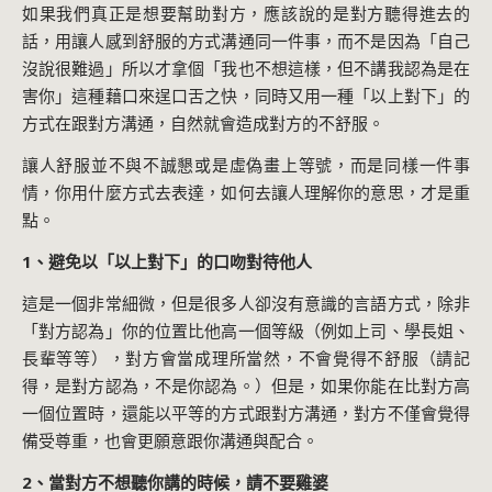
如果我們真正是想要幫助對方，應該說的是對方聽得進去的
話，用讓人感到舒服的方式溝通同一件事，而不是因為「自己
沒說很難過」所以才拿個「我也不想這樣，但不講我認為是在
害你」這種藉口來逞口舌之快，同時又用一種「以上對下」的
方式在跟對方溝通，自然就會造成對方的不舒服。
讓人舒服並不與不誠懇或是虛偽畫上等號，而是同樣一件事
情，你用什麼方式去表達，如何去讓人理解你的意思，才是重
點。
1、避免以「以上對下」的口吻對待他人
這是一個非常細微，但是很多人卻沒有意識的言語方式，除非
「對方認為」你的位置比他高一個等級（例如上司、學長姐、
長輩等等），對方會當成理所當然，不會覺得不舒服（請記
得，是對方認為，不是你認為。）但是，如果你能在比對方高
一個位置時，還能以平等的方式跟對方溝通，對方不僅會覺得
備受尊重，也會更願意跟你溝通與配合。
2、當對方不想聽你講的時候，請不要雞婆