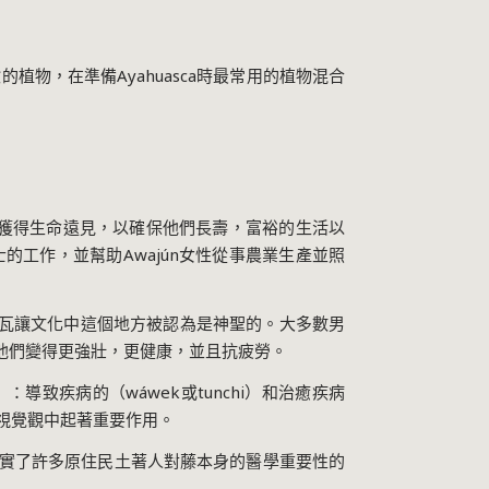
；
鹼的植物，在準備
Ayahuasca
時最常用的植物混合
獲得生命遠見，以確保他們長壽，富裕的生活以
士的工作，並幫助
Awajún
女性從事農業生產並照
瓦讓文化中這個地方被認為是神聖的。大多數男
他們變得更強壯，更健康，並且抗疲勞。
）：導致疾病的（
wáwek
或
tunchi
）和治癒疾病
視覺觀中起著重要作用。
實了許多原住民土著人對藤本身的醫學重要性的