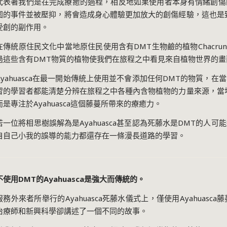
代表著我們是在完成療癒的過程，相反地如果使用者本身有情緒創傷
圍的事件並被壓抑，將會造成身心體驗更加放大的創傷經驗，這也是
受創的副作用。
在傳統原住民文化中當地原住民使用含有
DMT
生物鹼的植物
Chacrun
過這些含有
DMT
物質的植物使我們在旅程之中看見來自植物世界的畫
yahuasca
在最一開始傳統上使用並不會添加任何
DMT
的物質，在當
習的學習者都能清楚分辨在旅程之中各種內含物植物的力量來源，當
而是專注於
Ayahuasca
這個藤蔓所帶來的療癒力。
若一位將相思樹誤解為是
Ayahuasca
甚至認為死藤水是
DMT
的人可能
自自己小我的誤導的能力都還存在一條漫長道路的學習。
不使用
DMT
的
Ayahuasca
是強大而傳統的。
服務外來者所舉行的
Ayahuasca
死藤水儀式上，僅使用
Ayahuasca
藤
治療師和新興科學卻講述了一個不同的故事。