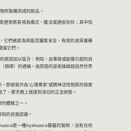
物所製備而成的飲品。
家通常將其視為儀式，魔法或通俗信仰；其中包
，它們被認為與能否獲取安全，有效的高質量藥
遵循它們。
們的原因加以區分：例如，由事故或創傷引起的自
o
（損壞）的通稱，由邪惡的巫術操縱超自然世界
所，即使我作為
“
心理專家
”
或精神活性物質的探索
動了，那天晚上我達到深切的正念狀態。
歡的體驗之一。
深刻的自我認識。
huasca
是一種
Ayahuasca
藤蔓的製劑，沒有任何