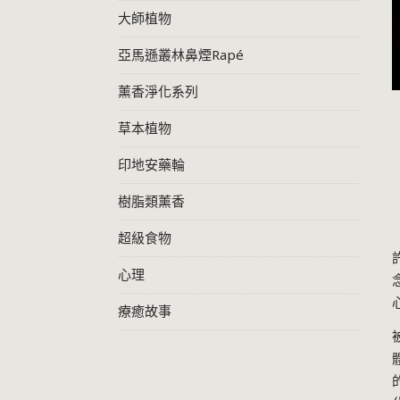
大師植物
亞馬遜叢林鼻煙Rapé
薰香淨化系列
草本植物
印地安藥輪
樹脂類薰香
超級食物
心理
療癒故事