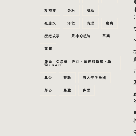
植物靈
榮格
樹脂
死藤水
淨化
清理
療癒
療癒故事
眾神的植物
草藥
薩滿
薩滿，亞馬遜，巴西，眾神的植物，鼻
煙，RAPÉ
薰香
藥輪
西太平洋島國
靜心
馬雅
鼻煙