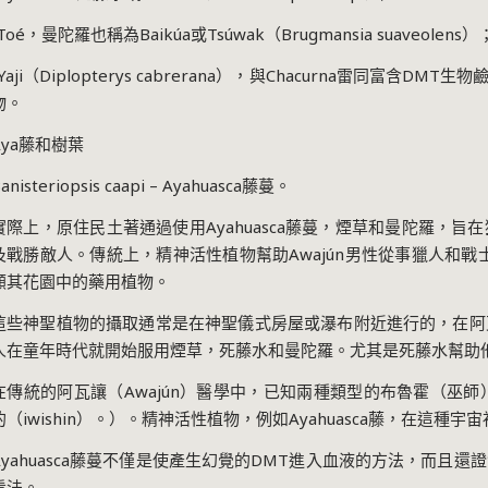
Toé
，曼陀羅也稱為
Baikúa
或
Tsúwak
（
Brugmansia suaveolens
）
Yaji
（
Diplopterys cabrerana
），與
Chacurna
雷同富含
DMT
生物
物。
ya
藤和樹葉
anisteriopsis caapi – Ayahuasca
藤蔓。
實際上，原住民土著通過使用
Ayahuasca
藤蔓，煙草和曼陀羅，旨在
及戰勝敵人。傳統上，精神活性植物幫助
Awajún
男性從事獵人和戰
顧其花園中的藥用植物。
這些神聖植物的攝取通常是在神聖儀式房屋或瀑布附近進行的，在阿
人在童年時代就開始服用煙草，死藤水和曼陀羅。尤其是死藤水幫助
在傳統的阿瓦讓（
Awajún
）醫學中，已知兩種類型的布魯霍（巫師
的（
iwishin
）。）。精神活性植物，例如
Ayahuasca
藤，在這種宇宙
yahuasca
藤蔓不僅是使產生幻覺的
DMT
進入血液的方法，而且還證
看法。