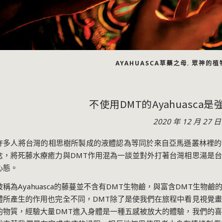
AYAHUASCA草藥之母
眾神的植
,
不使用DMT的Ayahuasca
2020 年 12 月 27 日
許多人將台灣的相思樹所製成的液體認為等同於來自亞馬遜叢林裡的
念，將死藤水療癒力與
DMT
作用混為一談並對外打著台灣相思湯是台
心態。
被稱為
Ayahuasca
的藤蔓並不含有
DMT
生物鹼，與富含
DMT
生物鹼
體所產生的作用也完全不同，
DMT
除了是使我們在旅程中看見視覺畫
的物質，經驗大量
DMT
進入身體是一種五感被放大的體驗，我們的喜