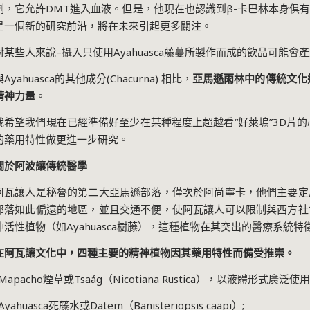
劑，它允許
DMT
進入血液。但是，他現在也認識到
β-
卡巴林本身俱
是一個新的研究前沿，將在未來引起更多關注。
對某些人來說
–
攝入只使用
Ayahuasca
藤蔓所製作而成的飲品可能會產
與
Ayahuasca
的其他成分
(Chacurna)
相比，
亞馬遜雨林中的傳統文化
精神力量
。
我希望我們現在已經準備好至少在某種程度上超越看
“
好萊塢
”3D
片的
的藥用特性做更進一步研究。
關於阿波讓傳統醫學
阿瓦讓人是秘魯的第二大亞馬遜部落，僅次於阿尚寧卡，他們主要定
部落如此偏遠的地區，並且交通不便，使阿瓦讓人可以限制與西方社
神活性植物（如
Ayahuasca
樹藤），這種植物在其突出的醫療系統特
在阿瓦讓文化中，四種主要的精神植物因其藥用特性而備受推崇。
Mapacho
煙草或
Tsaág
（
Nicotiana Rustica
），以液體形式廣泛使用
Ayahuasca
死藤水或
Datem
（
Banisteriopsis caapi
）
;