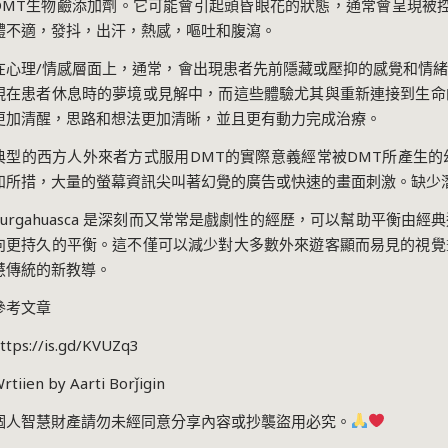
DMT
生物鹼添加劑。它可能會引起頭昏眼花的狀態，通常會呈現被
體不適，發抖，出汗，熱感，嘔吐和腹瀉。
在心理
/
情感層面上，通常，會出現患者先前隱藏或壓抑的感覺和情
現在患者休息時的夢境或見解中，而這些體驗尤其與重新連接到生命
更加清醒，思路和想法更加清晰，並且更有動力完成治療。
典型的西方人外來者方式服用
DMT
的實際意義經常被
DMT
所產生的
知所措，大量的螢幕資訊尖叫著幻覺的廣告或快速的畫面刺激。缺少
urgahuasca
是深刻而又常常是戲劇性的經歷，可以幫助平衡由經典
向更持久的平衡。這不僅可以減少對大多數外來遊客顯而易見的視覺
慧傳統的新教導。
參考文章
ttps://is.gd/KVUZq3
rtiien by Aarti Borǰigin
個人智慧財產請勿未經同意分享內容或抄襲盜用必究。