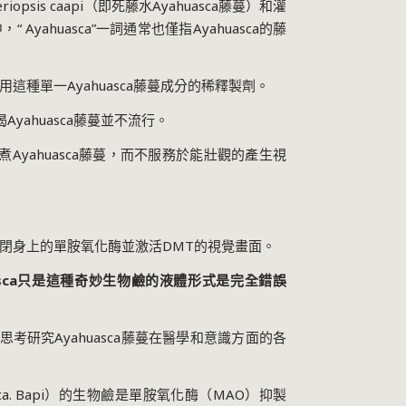
eriopsis caapi
（即死藤水
Ayahuasca
藤蔓）和灌
中，
“ Ayahuasca”
一詞通常也僅指
Ayahuasca
的藤
用這種單一
Ayahuasca
藤蔓成分的稀釋製劑。
喝
Ayahuasca
藤蔓並不流行。
煮
Ayahuasca
藤蔓，而不服務於能壯觀的產生視
閉身上的單胺氧化酶並激活
DMT
的視覺畫面。
sca
只是這種奇妙生物鹼的液體形式是完全錯誤
思考研究
Ayahuasca
藤蔓在醫學和意識方面的各
ca. Bapi
）的生物鹼是單胺氧化酶（
MAO
）抑製