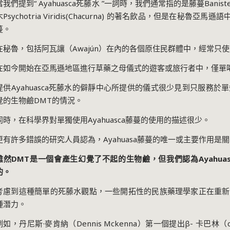
當我們提到
“ Ayahuasca
死藤水
”
一詞時，我們通常指的是藤蔓
Banist
木
Psychotria Viridis(Chacurna)
的著名飲品，但是在秘魯亞馬遜語
蔓。
在秘魯，包括阿瓦讓（
Awajún
）在內的各個原住民群體中，經常只使
在如今開始在亞馬遜地區進行草藥之母儀式的遊客或旅行者中，僅單
提供
Ayahuasca
死藤水的僻靜中心所提供的儀式很少見到只服務於單
覺的生物鹼
DMT
的情況。
同時，在科學界對單獨使用
Ayahuasca
藤蔓的使用的描述很少。
更有許多錯誤的研究人員認為，
Ayahuasa
藤蔓的唯一或主要作用是關
雖然
DMT
是一個會產生幻覺了不起的生物鹼，但我們認為
Ayahua
的。
考慮到這種簡單的死藤水觀點，一些開拓性的民族藥理學家正在重新
種潛力。
例如，丹尼斯
·
麥肯納（
Dennis Mckenna
）第一個提出
β-
卡巴林（