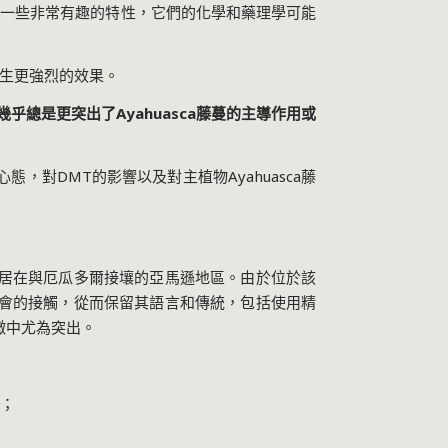
有一些非常有趣的特性，它們的化學和藥理學可能
生更強烈的效果。
幾乎總是更突出了
Ayahuasca
藤蔓的主導作用或
心態，對
DMT
的影響以及對主植物
Ayahuasca
藤
居在與厄瓜多爾接壤的亞馬遜地區。由於位於該
會的接觸，從而保留其語言和傳統，包括使用精
徵中尤為突出。
；