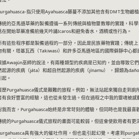
urgahuasca-
指只使用
Ayahuasca
藤蔓不添加其他含有
DMT
生物鹼植
傳統的亞馬遜草藥的製備遵循一系列傳統與植物靈教導的實踐，科學
括在開始草藥准備前幾天吟誦
Icaros
和避免香水，酒精或性行為。
所有這些程序都是製備過程的一部分，因此是民族藥物實踐；傳統上
物有關，塔基瓦西（
Takiwasi
）和許多亞馬遜地區的國際僻靜中心都
根據
Awajún
巫師的說法，有兩種類型的疾病是已知的，並由導致它
然起源的疾病（
játa
）和超自然起源的疾病（
jínamu
） ，歸類為
dañ
引起。
經歷
Purgahuasca
儀式是艱難的旅程。例如，無法站起來獨自走到廁
者有良好豐富的經驗，這也從未發生過。但在過程之中我的靈魂被感
對我而言，
Purgahuasca
始終是非常苛刻的體驗，但同時也是我最喜
傳統的
Purgahuasca
儀式旅程的畫面可能較弱，但這會使飲用者有更
urgahuasca
具有強大的催吐作用，但也能引起幻覺。考慮到
purga