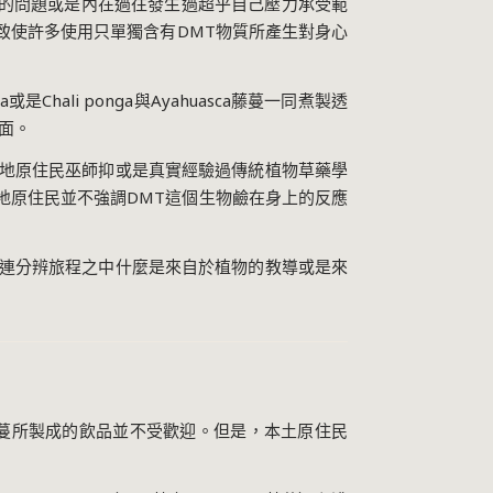
的問題或是內在過往發生過超乎自己壓力承受範
致使許多使用只單獨含有
DMT
物質所產生對身心
a
或是
Chali ponga
與
Ayahuasca
藤蔓一同煮製透
面。
地原住民巫師抑或是真實經驗過傳統植物草藥學
地原住民並不強調
DMT
這個生物鹼在身上的反應
連分辨旅程之中什麼是來自於植物的教導或是來
蔓所製成的飲品並不受歡迎。但是，本土原住民