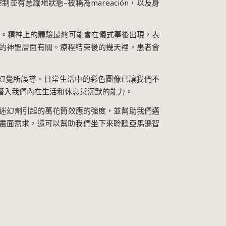
控制並有意識地狀態
–
被稱為
mareación
，以及身
緒。精神上的體驗最終可能會在儀式事後出現，表
的神聖層面有關。療程結束後的幾天裡，患者會
幻覺所誤導。日常生活中的彩色圖像已讓我們不
潛入我們內在生活和休息與沉默的能力。
迷幻劑引起的萬花筒效應的強度，並幫助我們邁
畫面需求，還可以幫助我們坐下來聆聽亞馬遜智