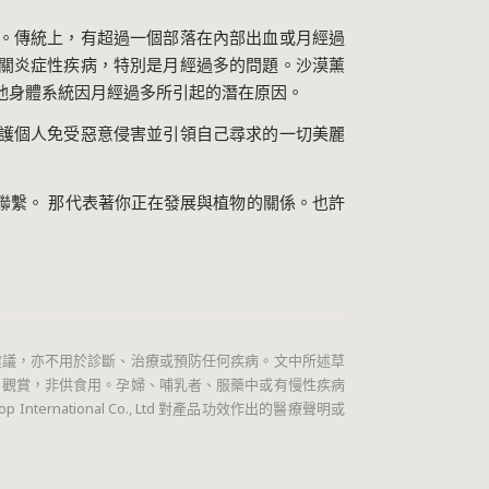
。傳統上，有超過一個部落在內部出血或月經過
關炎症性疾病，特別是月經過多的問題。沙漠薰
他身體系統因月經過多所引起的潛在原因。
護個人免受惡意侵害並引領自己尋求的一切美麗
特殊的聯繫。 那代表著你正在發展與植物的關係。也許
議，亦不用於診斷、治療或預防任何疾病。文中所述草
、觀賞，非供食用。孕婦、哺乳者、服藥中或有慢性疾病
rnational Co., Ltd 對產品功效作出的醫療聲明或