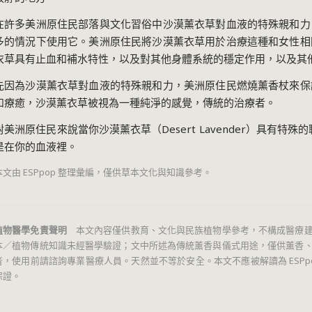
在許多美洲原住民部落與文化習俗中沙漠薰衣草對血液的特殊親和力
多的情況下使用它。美洲原住民將沙漠薰衣草用於治療這種和女性相
衣草具有止血和補水特性，以及對其他身體系統的穩定作用，以及其
先因為沙漠薰衣草對血液的特殊親和力，美洲原住民燃燒薰香杖來保
和療癒，沙漠薰衣草被視為一種純淨的感覺，傳統的治療者。
對美洲原住民來說當你沙漠薰衣草（Desert Lavender）具有
是在你的血液裡。
本文由 ESPpop 整理彙編，僅供草本文化與知識參考。
植物醫學免責聲明
本文內容僅供教育、文化與民族植物學參考，不構成醫療建
本／植物傳統知識未經醫學驗證；文中所述為傳統薰香與儀式用途，僅供薰香
者，使用前請諮詢專業醫療人員。天然並不等於安全。本文不應被解讀為 ESPpop Inte
保證。