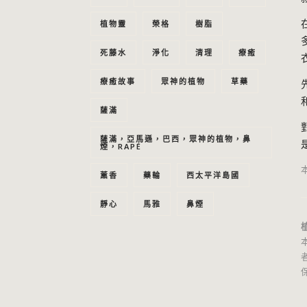
植物靈
榮格
樹脂
死藤水
淨化
清理
療癒
療癒故事
眾神的植物
草藥
薩滿
薩滿，亞馬遜，巴西，眾神的植物，鼻
煙，RAPÉ
薰香
藥輪
西太平洋島國
靜心
馬雅
鼻煙