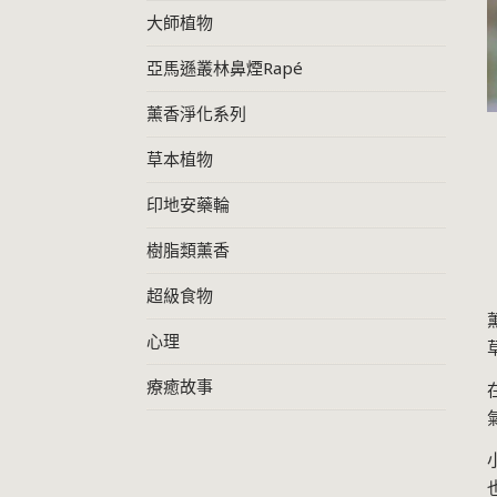
大師植物
亞馬遜叢林鼻煙Rapé
薰香淨化系列
草本植物
印地安藥輪
樹脂類薰香
超級食物
心理
療癒故事