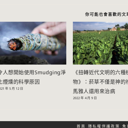
你可能也會喜歡的文
令人想開始使用Smudging淨
《扭轉近代文明的六種
化煙燻的科學原因
物》：菸草不僅是神的
021 年 5 月 12 日
馬雅人還用來治病
2022 年 4 月 9 日
首頁
隱私權保護政策
免