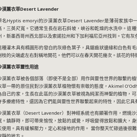
沙漠薰衣草Desert Lavender
學名Hyptis emoryi的沙漠薰衣草Desert Lavender是
高，三英尺寬。它通常生長在岩石斜坡，峽谷和乾燥的水洗中。這種
州，新墨西哥州西北部以及索諾拉州和下加利福尼亞州找到。它有灰
這種灌木具有橢圓形的發白的灰綠色葉子，具鋸齒狀邊緣和白色有毛
樹枝的尖端處左右對稱地開花。他們可以在春天開花幾次。該花的特
沙漠薰衣草靈性用途
沙漠薰衣草被各個部落（即使不是全部）用作與靈性世界的聯繫的植
衣草一帶的原住民對沙漠薰衣草植物懷有崇敬的態度，Akimel O’O
為自己的家，生長在此區的沙漠薰衣草被視為純潔而神聖的植物，可
許多療癒特性，還因為它們能與靈性世界聯繫起來的特性，因此它具
沙漠薰衣草（Desert Lavender）對神經系統也有顯著作用，
眠。鎮靜時，即可帶來愉悅，放鬆的感覺，呼吸變得放鬆和擴大，身
天使用。具有緩解壓力，定心和接地的作用。 當你整天忙碌過後很
寂靜的地方。