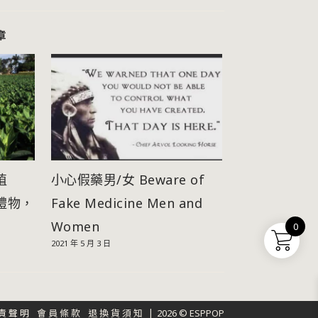
章
植
小心假藥男/女 Beware of
禮物，
Fake Medicine Men and
Women
0
2021 年 5 月 3 日
責聲明
會員條款
退換貨須知
2026 © ESPPOP