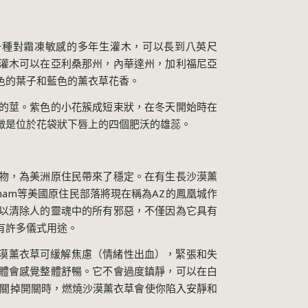
薄荷家族中一種對霜凍敏感的多年生灌木，可以長到八英尺
灌木可以在亞利桑那州，內華達州，加利福尼亞
色的葉子和藍色的薰衣草花香。
的莖。紫色的小花簇成短束狀，在冬天開始時在
徵是位於花袋狀下唇上的四個肥沃的雄蕊。
物，為美洲原住民帶來了穩定。在有生長沙漠薰
dham等美國原住民部落將現在稱為AZ的鳳凰城作
以清除人的靈魂中的所有邪惡，不僅因為它具有
有許多儀式用途。
燃燒沙漠薰衣草可緩解焦慮（情緒性出血），緊張和失
體會感覺整體舒暢。它不會過度鎮靜，可以在白
難關掉開關時，燃燒沙漠薰衣草會使你陷入安靜和