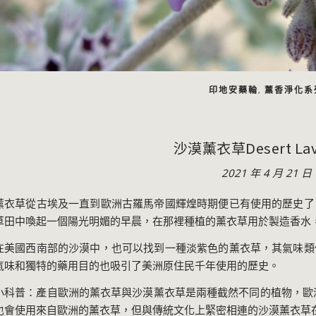
印地安藥輪
薰香淨化系
,
沙漠薰衣草Desert Lav
2021 年 4 月 21 日
薰衣草從古埃及一直到歐洲古羅馬帝國輝煌時期便已有使用的歷史了
草田中喚起一個陽光明媚的早晨，在那裡種植的薰衣草用於製造香水
在美國西南部的沙漠中，也可以找到一種淡紫色的薰衣草，其氣味類
氣味和獨特的藥用目的也吸引了美洲原住民千年使用的歷史。
小科普：產自歐洲的薰衣草與沙漠薰衣草是兩種截然不同的植物，歐
也會使用來自歐洲的薰衣草，但與傳統文化上緊密相連的沙漠薰衣草