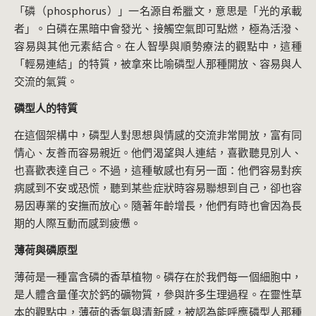
「磷（phosphorus）」一名源自希臘文，意思是「光的承載
者」。白磷在黑暗中會發光、接觸空氣即可點燃，極為活潑、
容易與其他元素結合。在人智學與順勢療法的觀點中，這種
「輕易連結」的特質，被拿來比喻磷型人那種開放、容易與人
交流的氣質。
磷型人的特質
在這個架構中，磷型人對思想與情感的交流非常開放，富有同
情心、友善而容易親近。他們渴望與人連結，喜歡聽見別人、
也喜歡表達自己。不過，這種敏感也有另一面：他們容易對疾
病感到不安或恐慌，聽到某些症狀時容易聯想到自己，卻也容
易因專業的安撫而放心。隨著年齡增長，他們有時也會因為長
期的人際互動而感到疲憊。
薄荷與磷原型
薄荷是一種富含磷的香草植物。磷存在於我們每一個細胞中，
是人體含量僅次於鈣的礦物質，參與許多生理過程。在靈性草
本的觀點中，薄荷的香氣與清新感，被認為能呼應磷型人那種