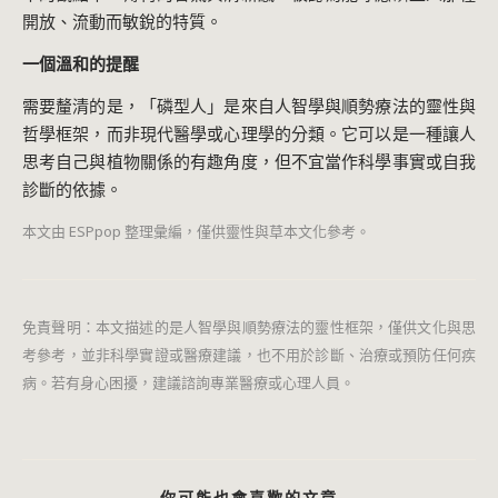
開放、流動而敏銳的特質。
一個溫和的提醒
需要釐清的是，「磷型人」是來自人智學與順勢療法的靈性與
哲學框架，而非現代醫學或心理學的分類。它可以是一種讓人
思考自己與植物關係的有趣角度，但不宜當作科學事實或自我
診斷的依據。
本文由 ESPpop 整理彙編，僅供靈性與草本文化參考。
免責聲明：本文描述的是人智學與順勢療法的靈性框架，僅供文化與思
考參考，並非科學實證或醫療建議，也不用於診斷、治療或預防任何疾
病。若有身心困擾，建議諮詢專業醫療或心理人員。
你可能也會喜歡的文章