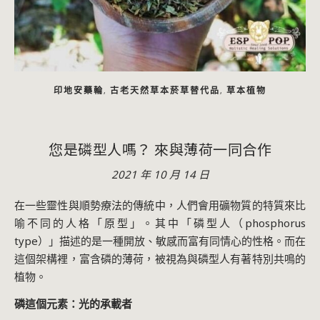
印地安藥輪
古老天然草本菸草替代品
草本植物
,
,
您是磷型人嗎？ 來與薄荷一同合作
2021 年 10 月 14 日
在一些靈性與順勢療法的傳統中，人們會用礦物質的特質來比
喻不同的人格「原型」。其中「磷型人（phosphorus
type）」描述的是一種開放、敏感而富有同情心的性格。而在
這個架構裡，富含磷的薄荷，被視為與磷型人有著特別共鳴的
植物。
磷這個元素：光的承載者