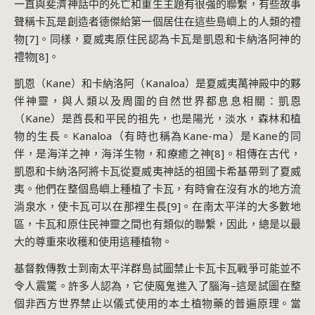
一直與斐濟神話中的死亡和重生主題有很強的聯繫，有些故事
聲稱卡瓦是創造者德傑給第一個居住在這些島嶼上的人類的禮
物[7]。同樣，夏威夷原住民認為卡瓦是凱恩和卡納洛阿神的
禮物[8]。
凱恩（Kane）和卡納洛阿（Kanaloa）是夏威夷萬神殿中的夥
伴神靈，與人類以及周圍的自然世界都息息相關：凱恩
（Kane）是酋長和平民的祖先，也是陽光，淡水，森林和植
物的生長。Kanaloa（有時也稱為Kane-ma）是Kane的同
伴，是海洋之神，海洋生物，和療癒之神[8]。相傳在古代，
凱恩和卡納洛阿將卡瓦從夏威夷神話的祖國卡希基帶到了夏威
夷。他們在整個島嶼上種植了卡瓦，有時會在沒有水的地方流
淌泉水，使卡瓦可以在那裡生長[9]。在南太平洋的大多數地
區，卡瓦和原住民神靈之間也有類似的聯繫，因此，總是以最
大的尊重來收穫和使用這種植物。
基督教傳教士到南太平洋群島試圖禁止卡瓦卡瓦戰爭可能並不
令人震驚。許多人認為，它使魔鬼進入了腦海–這是試圖在整
個非西方世界禁止以儀式使用的本土植物藥的普遍原理。當