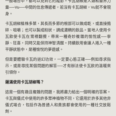
一般場合中，都可以見到它的蹤影。卡瓦胡椒是人類和靈界力
量──Vu──中間的信息傳遞者，若沒有卡瓦胡椒，Vu就不會現
身。
卡瓦胡椒植株多葉，其長而多節的根部可以做成乾，或直接搗
碎、咀嚼；也可以製成粉狀，調成濃稠的飲品。當地人使用卡
瓦飲使卡瓦在胃裡翻攪，帶來一種奇妙複雜的愉悅感──寧
靜、狂喜，同時又能保持神智清醒。持續飲用會讓人捲入一種
平靜狀態中，是種愉悅的夢遊感。
但是要體驗卡瓦的迷幻功效，一定要心態正確──例如尋求指
示，或是尋找某個問題的解答──才有辦法使卡瓦飲的溫暖來
引領你。
薩滿使用卡瓦胡椒嗎？
這是一個有趣且複雜的問題，我將盡力給出一個明確的答案。
卡瓦與儀式中使用的許多眾神植物不同，它還用於許多其他非
儀式場合，包括作為普通人和貴族都會使用的一種社交放鬆
劑。