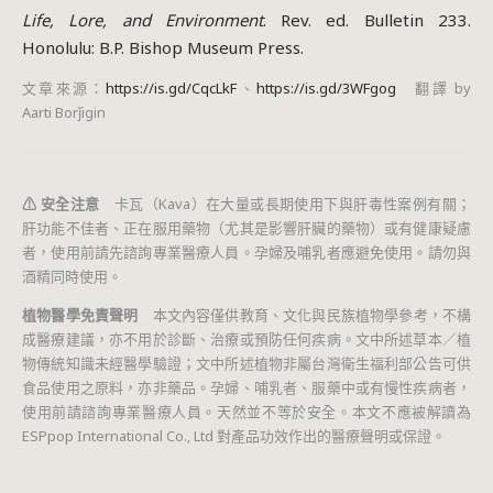
Life, Lore, and Environment
. Rev. ed. Bulletin 233.
Honolulu: B.P. Bishop Museum Press.
文章來源：
https://is.gd/CqcLkF
、
https://is.gd/3WFgog
翻譯 by
Aarti Borǰigin
⚠ 安全注意
卡瓦（Kava）在大量或長期使用下與肝毒性案例有關；
肝功能不佳者、正在服用藥物（尤其是影響肝臟的藥物）或有健康疑慮
者，使用前請先諮詢專業醫療人員。孕婦及哺乳者應避免使用。請勿與
酒精同時使用。
植物醫學免責聲明
本文內容僅供教育、文化與民族植物學參考，不構
成醫療建議，亦不用於診斷、治療或預防任何疾病。文中所述草本／植
物傳統知識未經醫學驗證；文中所述植物非屬台灣衛生福利部公告可供
食品使用之原料，亦非藥品。孕婦、哺乳者、服藥中或有慢性疾病者，
使用前請諮詢專業醫療人員。天然並不等於安全。本文不應被解讀為
ESPpop International Co., Ltd 對產品功效作出的醫療聲明或保證。