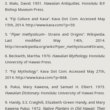
3. Malo, David. 1951.
Hawaiian Antiquities.
Honolulu: B.P.
Bishop Museum Press.
4. “Fiji Culture and Kava”. Kava Dot Com. Accessed May
15th, 2014. http://www.kava.com/?p=59.
5. “
Piper methysticum
– Strains and Origins”. Wikipedia.
Last modified May 14th, 2014.
http://en.wikipedia.org/wiki/Piper_methysticum#Strains_and
6. Beckwith, Martha. 1970.
Hawaiian Mythology.
Honolulu:
University of Hawaii Press.
7. “Fiji Mythology”. Kava Dot Com. Accessed May 27th,
2014. http://www.kava.com/?p=868.
8. Pukui, Mary Kawena, and Samuel H. Elbert. 1973.
Hawaiian Dictionary
. Honolulu: University of Hawaii Press.
9. Handy, E.S. Craighill, Elizabeth Green Handy, and Mary
Kawena Pukui. 1972.
Native Planters in Old Hawaii: Their