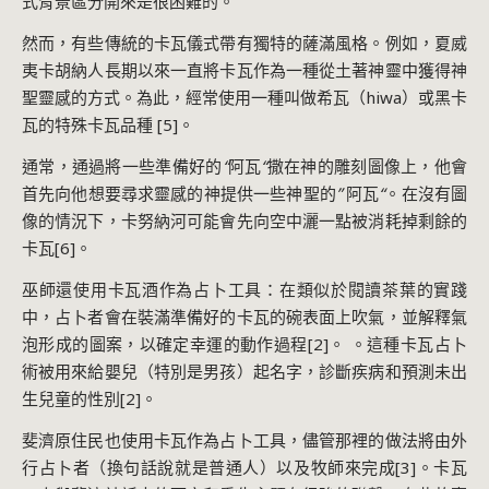
式背景區分開來是很困難的。
然而，有些傳統的卡瓦儀式帶有獨特的薩滿風格。例如，夏威
夷卡胡納人長期以來一直將卡瓦作為一種從土著神靈中獲得神
聖靈感的方式。為此，經常使用一種叫做希瓦（hiwa）或黑卡
瓦的特殊卡瓦品種 [5]。
通常，通過將一些準備好的
“
阿瓦
“
撒在神的雕刻圖像上，他會
首先向他想要尋求靈感的神提供一些神聖的
”
阿瓦
“
。在沒有圖
像的情況下，卡努納河可能會先向空中灑一點被消耗掉剩餘的
卡瓦[6]。
巫師還使用卡瓦酒作為占卜工具：在類似於閱讀茶葉的實踐
中，占卜者會在裝滿準備好的卡瓦的碗表面上吹氣，並解釋氣
泡形成的圖案，以確定幸運的動作過程[2]。 。這種卡瓦占卜
術被用來給嬰兒（特別是男孩）起名字，診斷疾病和預測未出
生兒童的性別[2]。
斐濟原住民也使用卡瓦作為占卜工具，儘管那裡的做法將由外
行占卜者（換句話說就是普通人）以及牧師來完成[3]。卡瓦