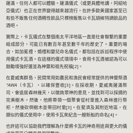
薩滿，任何人都可以體驗。薩滿儀式（或更具體地講，阿紹哈
亞儀式）也正在世界變得越來越流行，在許多歐美國家甚至已
有些不販售任何酒精性飲品只標榜販售以卡瓦胡椒特調飲品的
酒吧。
實際上，卡瓦儀式在整個南太平洋地區一直是社會聯繫的重要
組成部分，可能已有數百年甚至數千年的歷史了。重要的場
合，如加冕禮，婚禮和嬰兒命名儀式，都包括在訴訟程序中使
用儀式卡瓦酒。在這樣的儀式環境中，食用卡瓦酒被認為可以
鼓勵增強好運並為神靈和祖先祝福[2]。
在夏威夷群島，民間常用如農民和漁民會經常提供的神靈祭酒
“AWA
（卡瓦），以確保豐收[3]。在採收期，夏威夷薩滿祭
司，會退居森林幾天，以徵詢眾神的意見，並找到可以採摘的
完美樹木。然後，他將帶領一個聚會從村里進入森林進行祭
祀，然後砍倒樹木並帶回村里[3]。在斐濟及其附近地區，在
類似的儀式使用中，使用卡瓦來紀念一艘新船的命名[4]。
也許這可以協助我們理解為什麼將卡瓦的神奇用途與更大的儀