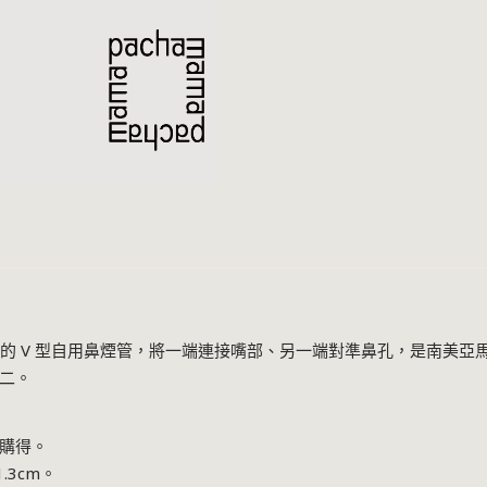
是一種小巧的 V 型自用鼻煙管，將一端連接嘴部、另一端對準鼻孔，是南
二。
購得。
1.3cm。