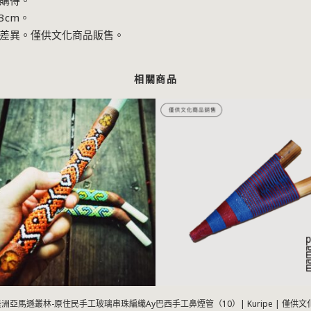
購得。
.3cm。
差異。僅供文化商品販售。
相關商品
洲亞馬遜叢林-原住民手工玻璃串珠編織Ayahuasca鼻煙管Tepi(橘）
巴西手工鼻煙管（10）| Kuripe | 僅供