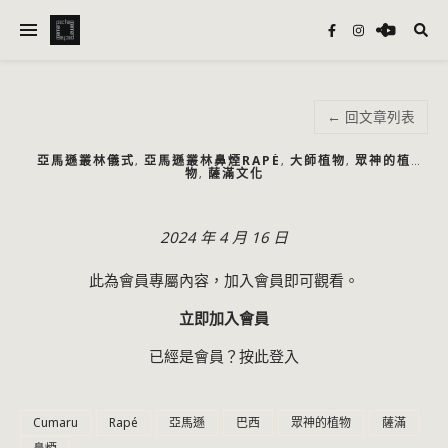
← 回文章列表
亞馬遜叢林儀式
亞馬遜叢林鼻煙RAPÉ
大師植物
眾神的植
,
,
,
物
薩滿文化
,
2024 年 4 月 16 日
此為會員專屬內容，加入會員即可觀看。
立即加入會員
已經是會員？
按此登入
Cumaru
Rapé
亞馬遜
巴西
眾神的植物
薩滿