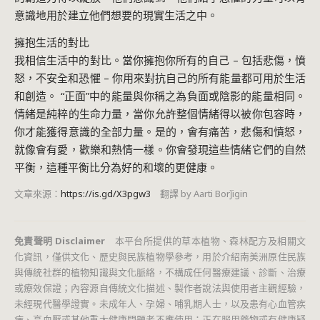
意識地用於建立他們想要的現實生活之中。
擁抱生活的對比
我相信生活中的對比。當你擁抱你所有的自己 – 包括悲傷，憤
怒，不安全和恐懼 – 你用來對抗自己的所有能量都可用於生活
和創造。 “正面”中的能量與你稱之為負面或陰影的能量相同。
情緒是純粹的生命力量，當你允許整個情緒得以被你包容時，
你才能獲得意識的全部力量。是的，會有痛苦，悲傷和憤怒，
就像會有愛，歡樂和熱情一樣。你會發現這些情緒它們的自然
平衡，這種平衡比分為好的和壞的更健康。
文章來源：
https://is.gd/X3pgw3
翻譯 by Aarti Borǰigin
免責聲明 Disclaimer
本平台所提供的草本植物、森林配方及相關文
化資訊，僅供文化、歷史與民族植物學參考，用於介紹南美洲原住民族
與傳統社群的植物知識與文化脈絡，不構成任何醫療建議、診斷、治療
或療效保證；內容源自傳統文化描述、製作者說法與使用者主觀經驗，
未經現代醫學證實。未成年人、孕婦、哺乳期人士，以及患有心血管疾
病、高血壓或其他重大健康問題者不應使用；正在服用藥物或有健康疑