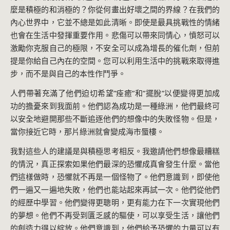
麼是積極的和消極的？你從何畫出好壞之間的界線？在我們的
內心世界中，它並不總是如此清晰。即使是最具挑戰性的情緒
也會在生活中發揮重要作用。悲傷可以帶來同情心，憤怒可以
激勵你克服自己的極限，不安全可以成為增長的催化劑，但前
提是你給自己內在的空間。您可以利用生活中的挑戰來取得進
步，而不是與自己的本性作鬥爭。
人們帶著充滿了他們迫切希望”痊癒”和”擺脫”以便變得更加成
功的擔憂來到我面前。他們認為成功是一種綠洲，他們最終可
以安全地避開那些不斷追逐他們的想像中的失敗怪物。但是，
當你接近它時，那片綠洲就會變成海市蜃樓。
我對這些人的建議是與積極思考相反。我邀請他們想像最糟糕
的情況，真正探索如果他們最深的恐懼成真會發生什麼。當他
們這樣做時，恐懼就不再是一個怪物了。他們意識到，即使他
們一遍又一遍地失敗，他們也能站起來再試一次。他們從他們
的經歷中學習。他們變得更聰明，更有能力在下一次實現他們
的夢想。他們不再受到匱乏感的驅使，可以享受生活，讓他們
的創造力得以綻放。他們意識到，他們給予恐懼的力量可以有