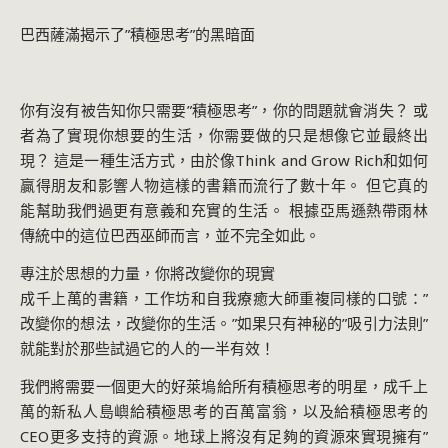
巴西薩滿揭示了”積極思考”的黑暗面
你有沒有被告知你只需要”積極思考”，你的問題就會消失？ 或
者為了實現你想要的生活，你需要做的只是想像它並最終出
現？ 這是一種生活方式，由於像Think and Grow Rich和如何
贏得朋友和影響人物這樣的書籍而流行了數十年。 但它真的
能幫助我們過更有意義和充實的生活。 根據亞馬遜熱帶雨林
傳統中的這位巴西巫師而言，並不完全如此。
專注於思想的力量，你將改變你的現實
成千上萬的書籍，工作坊和自我療癒大師重複同樣的口號：”
改變你的想法，改變你的生活。”如果只有神秘的”吸引力法則”
就能對於那些試過它的人的一半有效！
我們將需要一個更大的好萊塢給所有積極思考的明星，成千上
萬的新私人島嶼給積極思考的百萬富翁，以及給積極思考的
CEO更多支持的資源。地球上將沒有足夠的資源來實現擁有”