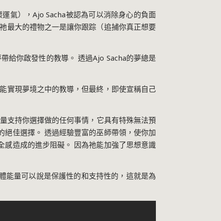
（壞運氣），Ajo Sacha被認為可以消除身心的負面
 祂最大的禮物之一是讓你跟踪（追捕你真正想要
a通過夢帶給你啟發性的教導。 透過Ajo Sacha的夢總是
才能實現夢境之中的教導，但最終，即使宣稱自己
物。 祂的力量支持你選擇做的任何事情，它具有特殊無法預
的絕佳選擇。 透過經驗豐富的巫師帶領，使你加
全感造成的進步阻礙。 因為祂能加強了思想意識
體能量可以說是保護性的和支持性的，這就是為