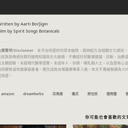
ritten by Aarti Borǰigin
ilm by Spirit Songs Botanicals
責聲明 Disclaimer
本平台所提供的草本植物、森林配方及相關文化資訊，
住民族與傳統社群的植物知識與文化脈絡，不構成任何醫療建議、診斷、治療
者主觀經驗，未經現代醫學證實。未成年人、孕婦、哺乳期人士，以及患有心
服用藥物或有健康疑慮者，應先諮詢合格醫療專業人員。本文不應被解讀為 ESPpop Int
或保證。
amazon
dreamherbs
亞馬遜
儀式
原住民
植物靈
你可能也會喜歡的文