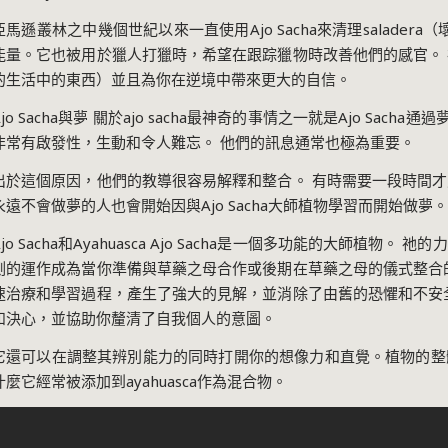
亞馬遜叢林之中幾個世紀以來一直使用Ajo Sacha來清理saladera
能量。它也被用於獵人打獵時，希望在跟踪獵物時改善他們的感官。
的生活中的東西）並且為你在逆境中帶來更大的自信。
Ajo Sacha與夢 關於ajo sacha最神奇的事情之一就是Ajo Sach
非常有啟發性，生動和令人難忘。 他們的訊息通常也極為重要。
出於這個原因，他們的教導很容易解釋和整合。 有時需要一段時間
永遠不會做夢的人也會開始因與Ajo Sacha大師植物學習而開始做夢。
Ajo Sacha和Ayahuasca Ajo Sacha是一個多功能的大師植
測的運作成為當你準備與草藥之母合作或後期在草藥之母的儀式整合
速治療和學習過程，產生了強大的見解，並消除了由舊的恐懼和不安
和決心，並協助你釐清了自我個人的意圖。
它還可以在調整其辨別能力的同時打開你的想像力和直覺。植物的整
什麼它經常被添加到ayahuasca作為混合物。