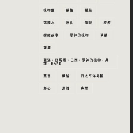
植物靈
榮格
樹脂
死藤水
淨化
清理
療癒
療癒故事
眾神的植物
草藥
薩滿
薩滿，亞馬遜，巴西，眾神的植物，鼻
煙，RAPÉ
薰香
藥輪
西太平洋島國
靜心
馬雅
鼻煙