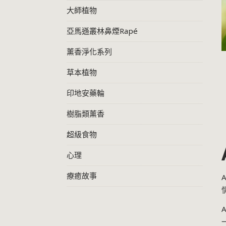
大師植物
亞馬遜叢林鼻煙Rapé
薰香淨化系列
草本植物
印地安藥輪
樹脂類薰香
超級食物
心理
療癒故事