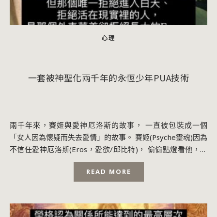
心理
一套被神聖化兩千年的永恆少年PUA技術
兩千年來，賽姬與愛神厄洛斯的故事， 一直被包裝成一個
「女人因為懷疑而失去愛情」的故事。 賽姬(Psyche靈魂)因為
不信任愛神厄洛斯(Eros，愛欲/邱比特)， 偷偷點燈看他，最
後失去愛情。 於是整個...
READ MORE