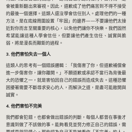
會被重新翻出來審視。因此，道歉成了他們痛苦到不得不接受
的最後一個選擇。這類人還沒學會信任別人。處理他們的一種
方法，是在底線周圍設置「牢固」的邊界——不要讓他們太接
近對你而言至關重要的核心，以免他們讓你不快樂。我們固然
希望能讓這種人學會信任，但要讓他們產生信任、誠實與脆
弱，將是漫長而艱鉅的過程。
3. 他們害怕失去一個人
這類人的思考有一個錯誤邏輯：「我傷害了你，但道歉補償會
進一步傷害你，讓你離開。」不願道歉或承認不當行為背後最
大的恐懼之一，就是害怕因自己的錯誤而造成失去。這種恐懼
困擾著需要不斷尋求安心的人，而解決之道，是盡可能敞開與
誠實。
4. 他們害怕不完美
我們都會犯錯，也都會做出錯誤的判斷，每個人都曾在事後才
意識到做了不該做的事。能夠看見並努力修正自己的錯誤，需
要感恩與同情心。那些認為自己不能被看作「不完美」的人，