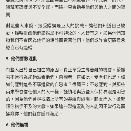
隱藏著恐懼與不安全感，而這些只會助長他們與他人之間的隔
閡。
對這些人來說，接受錯誤是巨大的挑戰。讓他們知道自己被
愛，輕輕提醒他們錯誤是不可避免的、人皆有之。如果他們知
道我們不會因為他們的錯誤而責罵他們，他們或許會更願意承
認自己有過錯。
5. 他們喜歡混亂
有些人出於自己扭曲的原因，真正享受主導苦難的機會。緊抓
著不當行為能夠滋養他們，自戀者一直如此，受虐狂也是。該
如何應對這些不願道歉的自戀者？很簡單：不必應對。與那些
尚未學會信任他人的人一樣，謹慎地與這些人保持界限是明智
的，因為他們會尋找牆上所有的裂縫與縫隙，趁虛而入，掀起
讓你措手不及的大戲。如果這些製造混亂的人能因不當行為而
操縱你，他們就會感到滿足。
6. 他們無視