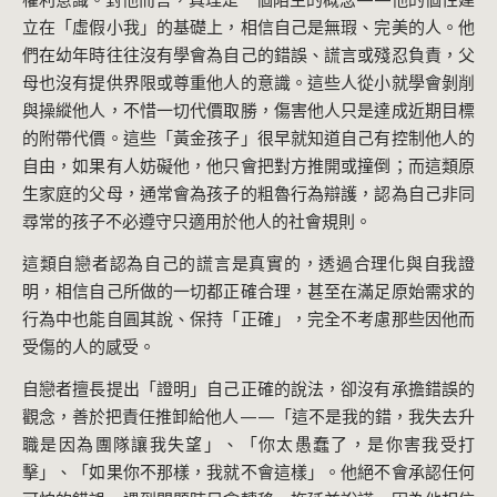
立在「虛假小我」的基礎上，相信自己是無瑕、完美的人。他
們在幼年時往往沒有學會為自己的錯誤、謊言或殘忍負責，父
母也沒有提供界限或尊重他人的意識。這些人從小就學會剝削
與操縱他人，不惜一切代價取勝，傷害他人只是達成近期目標
的附帶代價。這些「黃金孩子」很早就知道自己有控制他人的
自由，如果有人妨礙他，他只會把對方推開或撞倒；而這類原
生家庭的父母，通常會為孩子的粗魯行為辯護，認為自己非同
尋常的孩子不必遵守只適用於他人的社會規則。
這類自戀者認為自己的謊言是真實的，透過合理化與自我證
明，相信自己所做的一切都正確合理，甚至在滿足原始需求的
行為中也能自圓其說、保持「正確」，完全不考慮那些因他而
受傷的人的感受。
自戀者擅長提出「證明」自己正確的說法，卻沒有承擔錯誤的
觀念，善於把責任推卸給他人——「這不是我的錯，我失去升
職是因為團隊讓我失望」、「你太愚蠢了，是你害我受打
擊」、「如果你不那樣，我就不會這樣」。他絕不會承認任何