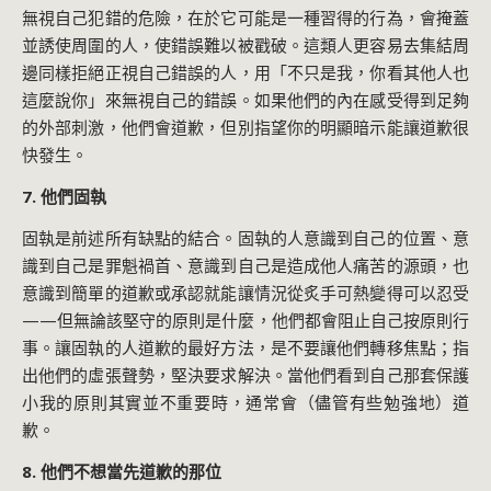
無視自己犯錯的危險，在於它可能是一種習得的行為，會掩蓋
並誘使周圍的人，使錯誤難以被戳破。這類人更容易去集結周
邊同樣拒絕正視自己錯誤的人，用「不只是我，你看其他人也
這麼說你」來無視自己的錯誤。如果他們的內在感受得到足夠
的外部刺激，他們會道歉，但別指望你的明顯暗示能讓道歉很
快發生。
7. 他們固執
固執是前述所有缺點的結合。固執的人意識到自己的位置、意
識到自己是罪魁禍首、意識到自己是造成他人痛苦的源頭，也
意識到簡單的道歉或承認就能讓情況從炙手可熱變得可以忍受
——但無論該堅守的原則是什麼，他們都會阻止自己按原則行
事。讓固執的人道歉的最好方法，是不要讓他們轉移焦點；指
出他們的虛張聲勢，堅決要求解決。當他們看到自己那套保護
小我的原則其實並不重要時，通常會（儘管有些勉強地）道
歉。
8. 他們不想當先道歉的那位