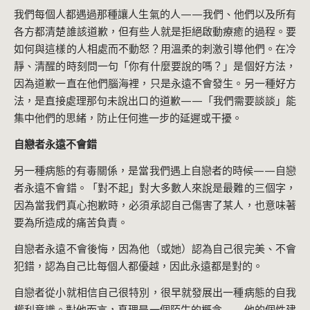
我們每個人都遇過那種讓人生氣的人——我們、他們以及所有
各方都清楚誰該道歉，但有些人就是拒絕啟動療癒的過程。要
如何與這樣的人相處而不動怒？用溫柔的刺激引導他們。在冷
靜、清醒的時刻問一句「你有什麼要說的嗎？」是個好方法，
因為道歉一直在他們腦海裡，只是永遠不會發生。另一種好方
法，是直接處理那句未說出口的道歉——「我們需要談談」能
集中他們的思緒，防止任何進一步的延遲或干擾。
自戀者永遠不會錯
另一種病態的有毒關係，是當我們遇上自戀者的時候——自戀
者永遠不會錯。「對不起」對大多數人來說是最難的三個字，
因為當我們真心抱歉時，必須承認自己傷害了某人，也意味著
要為所造成的痛苦負責。
自戀者永遠不會後悔，因為他（或她）認為自己很完美、不會
犯錯，認為自己比每個人都優越，因此永遠都是對的。
自戀者從小就相信自己很特別，很早就發展出一種病態的自我
權利意識。對他而言，真理是一個陌生的概念——他的個性建