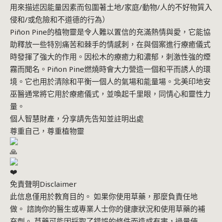
用來描述因能量因素而包圍著土地/家庭/動物/人的不好物質入
侵和/或危險和不道德的行為）
Piñon Pine的植物靈是令人難以置信的充滿熱情與愛，它能協
助釋放一些特別痛苦和棘手的情感刺，在與個案進行療癒儀式
時發揮了強大的作用。因松木的療癒力和濃郁，刺激性強的煙
霧而聞名。Piñon Pine燃燒時會大力營造一個和平而誘人的環
境。它也用於清除和平衡一個人的氣場和能量場。北美印地安
巫醫通常將它用於療癒儀式，並喚起千里眼，同情心和靈性力
量。
個人智慧財產，分享請先告知並註明出處
尊重自己，尊重植物靈
免責聲明Disclaimer
此信息僅用於教育目的。 如果你使用草藥，那麼負責任地
做。 諮詢你的醫生或專業人士你的健康狀況和使用草藥的補
充劑。 草藥可能因採取了錯誤的條件而造成有害，過量使