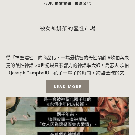
心理
療癒故事
薩滿文化
,
,
被女神綁架的靈性市場
從「神聖陰性」的商品化，一場最精密的母性閹割 #坎伯與未
竟的陰性神話 20世紀最具影響力的神話學大師，喬瑟夫·坎伯
（Joseph Campbell） 花了一輩子的時間，跨越全球的文明
廢墟，梳理出人類心...
READ MORE