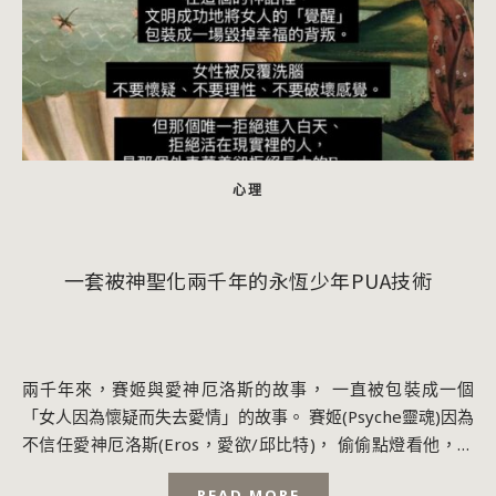
心理
一套被神聖化兩千年的永恆少年PUA技術
兩千年來，賽姬與愛神厄洛斯的故事， 一直被包裝成一個
「女人因為懷疑而失去愛情」的故事。 賽姬(Psyche靈魂)因為
不信任愛神厄洛斯(Eros，愛欲/邱比特)， 偷偷點燈看他，最
後失去愛情。 於是整個...
READ MORE