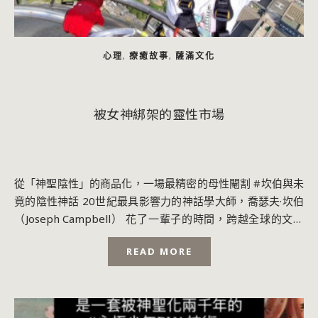
心理
療癒故事
薩滿文化
,
,
被女神綁架的靈性市場
從「神聖陰性」的商品化，一場最精密的母性閹割 #坎伯與未
竟的陰性神話 20世紀最具影響力的神話學大師，喬瑟夫·坎伯
（Joseph Campbell） 花了一輩子的時間，跨越全球的文明
廢墟，梳理出人類心...
READ MORE