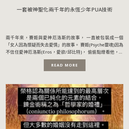
一套被神聖化兩千年的永恆少年PUA技術
兩千年來，賽姬與愛神厄洛斯的故事， 一直被包裝成一個
「女人因為懷疑而失去愛情」的故事。 賽姬(Psyche靈魂)因為
不信任愛神厄洛斯(Eros，愛欲/邱比特)， 偷偷點燈看他，最
後失去愛情。 於是整個...
READ MORE