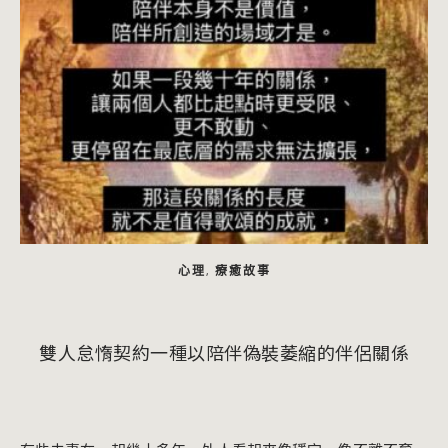
心理
療癒故事
,
雙人怠惰契約一種以陪伴偽裝萎縮的伴侶關係