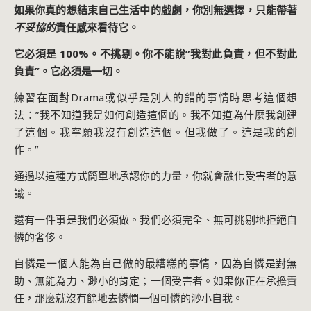
如果你真的想結束自己生活中的戲劇，你別無選擇，只能帶著
不妥協的
責任感來看待它。
它必須是 100%。不挑剔。你不能說”我對此負責，但不對此
負責”。它必須是一切。
練習在面對Drama或似乎是別人的錯的事情時思考這個想
法：”我不知道我是如何創造這個的。我不知道為什麼我創建
了這個。我寧願我沒有創造這個。但我做了。這是我的創
作。”
通過以這種方式簡單地承認你的力量，你就會融化受害者的意
識。
還有一件事是我們必須做。我們必須完全、無可挑剔地拒絕自
憐的奢侈。
自憐是一個人能為自己做的最糟糕的事情，因為自憐是對無
助、無能為力、渺小的肯定；一個受害者。如果你正在承擔責
任，那麼就沒有餘地去憐憫一個可憐的渺小自我。