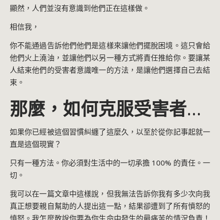
顯然，人們並沒有意識到他們正在這樣做。
相信我，
你不能通過告訴他們他們是這樣來讓他們擺脫困境。這只會給
他們火上澆油，並讓他們以另一種方式將責任推給你。要讓某
人結束他們的受害者意識唯一的方法，是讓他們選擇自己去結
束。
那麼，如何克服受害者心
態？
如果你已經被這個習慣糾纏了這麼久，以至於從你記事起就一
直是這個現實？
只有一種方法。你必須對生活中的一切承擔 100% 的責任。一
切。
我可以在一篇文章中這樣說，但我無法告訴你我有多少次向我
真正想要親自幫助的人提出這一點，結果卻遭到了所有憤怒的
憤怒。我怎麼敢說你要為你生命中發生的最痛苦的情況負責！